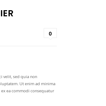
IER
0
 velit, sed quia non
oluptatem. Ut enim ad minima
uid ex ea commodi consequatur