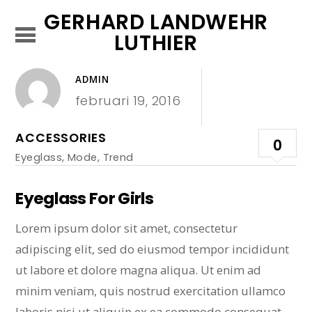
GERHARD LANDWEHR
LUTHIER
ADMIN
februari 19, 2016
ACCESSORIES
0
Eyeglass
,
Mode
,
Trend
Eyeglass For Girls
Lorem ipsum dolor sit amet, consectetur
adipiscing elit, sed do eiusmod tempor incididunt
ut labore et dolore magna aliqua. Ut enim ad
minim veniam, quis nostrud exercitation ullamco
laboris nisi ut aliquip ex ea commodo consequat.